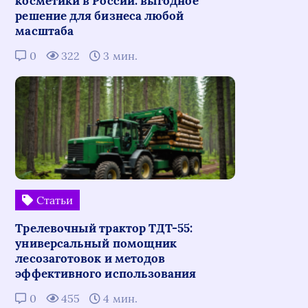
косметики в России: выгодное
решение для бизнеса любой
масштаба
0
322
3 мин.
Статьи
Трелевочный трактор ТДТ-55:
универсальный помощник
лесозаготовок и методов
эффективного использования
0
455
4 мин.