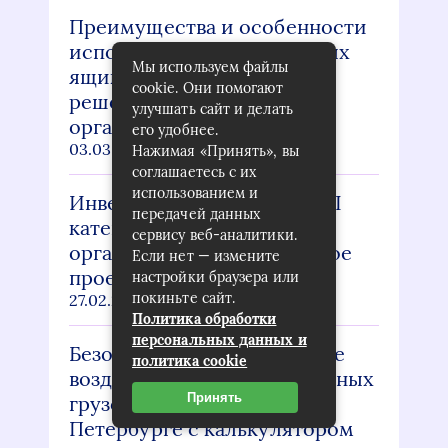
Преимущества и особенности
использования пластиковых
Мы используем файлы
ящиков: эффективное
cookie. Они помогают
решение для хранения и
улучшать сайт и делать
организации
его удобнее.
03.03.2026
Нажимая «Принять», вы
соглашаетесь с их
использованием и
Инвентаризация выбросов I
передачей данных
категории: как правильно
сервису веб-аналитики.
организовать экологическое
Если нет — измените
проектирование
настройки браузера или
покиньте сайт.
27.02.2026
Политика обработки
персональных данных и
Безопасные и эффективные
политика cookie
воздушные перевозки опасных
Принять
грузов: услуги в Москве и
Петербурге с калькулятором