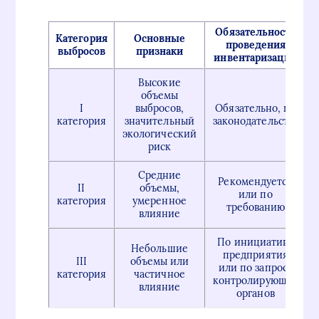
Обязательность
Категория
Основные
проведения
выбросов
признаки
инвентаризации
Высокие
объемы
I
выбросов,
Обязательно, по
категория
значительный
законодательству
экологический
риск
Средние
Рекомендуется
II
объемы,
или по
категория
умеренное
требованию
влияние
По инициативе
Небольшие
предприятия
III
объемы или
или по запросу
категория
частичное
контролирующих
влияние
органов