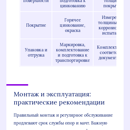
поверхности
подготовка к
толщины
цинкованию
покрытий
Измерение
Горячее
толщины слоя,
Покрытие
цинкование,
коррозионные
окраска
испытания
Маркировка,
Комплектность,
Упаковка и
комплектование
соответствие
отгрузка
и подготовка к
документации
транспортировке
Монтаж и эксплуатация:
практические рекомендации
Правильный монтаж и регулярное обслуживание
продлевают срок службы опор и мачт. Важную