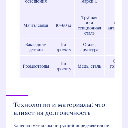
освещения
марки С
порош
окра
Трубная
Горя
или
цинков
Мачты связи
10–60 м
секционная
антикорр
сталь
покр
Закладные
По
Сталь,
Цинк
детали
проекту
арматура
покр
Специа
По
Громоотводы
Медь, сталь
токопро
проекту
покр
Технологии и материалы: что
влияет на долговечность
Качество металлоконструкций определяется не