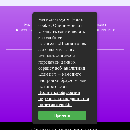
Мы используем файлы
Мы используем файлы cookie для показа
cookie. Они помогают
персонализированной рекламы и/или контента и
улучшать сайт и делать
анализа нашего трафика.
его удобнее.
Нажимая «Принять», вы
соглашаетесь с их
использованием и
2022 © plasttrubkomplekt.ru
передачей данных
Карта сайта
сервису веб-аналитики.
Если нет — измените
Контакты
настройки браузера или
покиньте сайт.
О проекте
Политика обработки
Пользовательское соглашение
персональных данных и
политика cookie
Архив
Принять
Связаться с редакцией сайта: