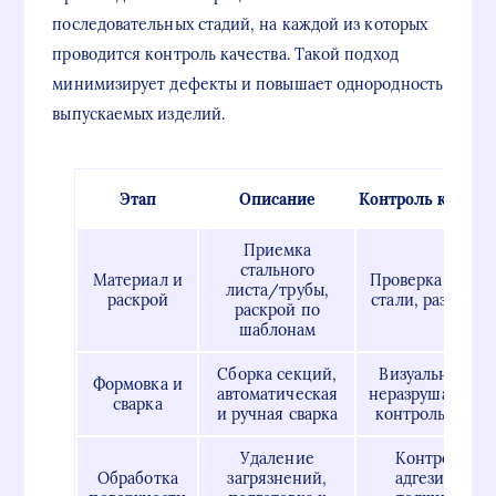
последовательных стадий, на каждой из которых
проводится контроль качества. Такой подход
минимизирует дефекты и повышает однородность
выпускаемых изделий.
Этап
Описание
Контроль качест
Приемка
стального
Материал и
Проверка марки
листа/трубы,
раскрой
стали, размеров
раскрой по
шаблонам
Сборка секций,
Визуальный и
Формовка и
автоматическая
неразрушающий
сварка
и ручная сварка
контроль швов
Удаление
Контроль
Обработка
загрязнений,
адгезии и