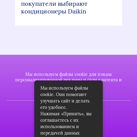
покупатели выбирают
кондиционеры Daikin
Мы используем файлы cookie для показа
персонализированной рекламы и/или контента и
анализа нашего трафика.
Мы используем файлы
cookie. Они помогают
улучшать сайт и делать
его удобнее.
2022 © plasttrubkomplekt.ru
Нажимая «Принять», вы
Карта сайта
соглашаетесь с их
использованием и
Контакты
передачей данных