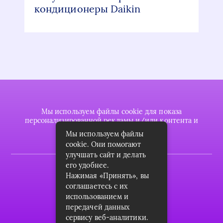
кондиционеры Daikin
Мы используем файлы cookie для показа
персонализированной рекламы и/или контента и
анализа нашего трафика.
Мы используем файлы
cookie. Они помогают
улучшать сайт и делать
его удобнее.
2022 © plasttrubkomplekt.ru
Нажимая «Принять», вы
Карта сайта
соглашаетесь с их
использованием и
Контакты
передачей данных
сервису веб-аналитики.
О проекте