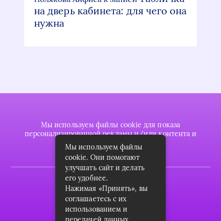
на дверь кабинета: для чего она
нужна
Мы используем файлы cookie для показа
персонализированной рекламы и/или контента и
анализа нашего трафика.
Мы используем файлы
cookie. Они помогают
улучшать сайт и делать
его удобнее.
2022 © plasttrubkomplekt.ru
Нажимая «Принять», вы
Карта сайта
соглашаетесь с их
использованием и
Контакты
передачей данных