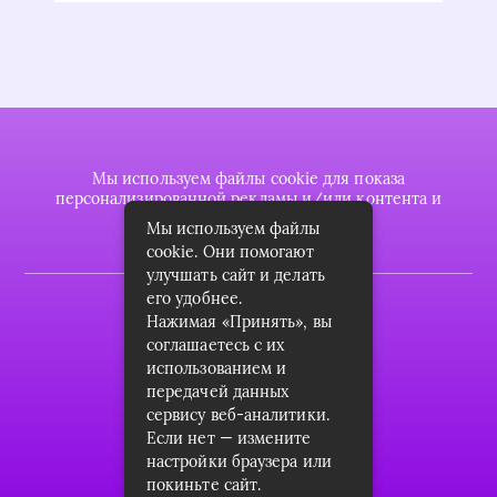
Мы используем файлы cookie для показа
персонализированной рекламы и/или контента и
анализа нашего трафика.
Мы используем файлы
cookie. Они помогают
улучшать сайт и делать
его удобнее.
2022 © plasttrubkomplekt.ru
Нажимая «Принять», вы
Карта сайта
соглашаетесь с их
использованием и
Контакты
передачей данных
сервису веб-аналитики.
О проекте
Если нет — измените
Пользовательское соглашение
настройки браузера или
покиньте сайт.
Архив