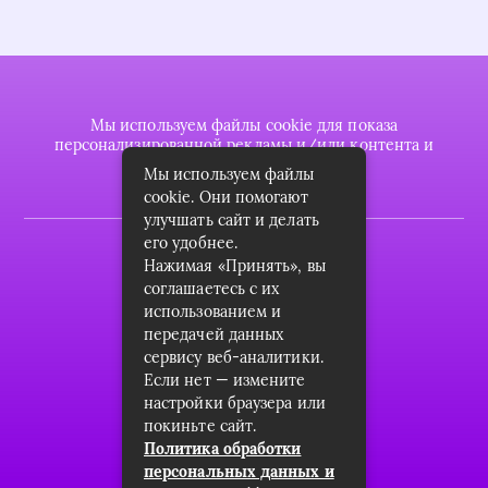
Мы используем файлы cookie для показа
персонализированной рекламы и/или контента и
анализа нашего трафика.
Мы используем файлы
cookie. Они помогают
улучшать сайт и делать
его удобнее.
2022 © plasttrubkomplekt.ru
Нажимая «Принять», вы
Карта сайта
соглашаетесь с их
использованием и
Контакты
передачей данных
сервису веб-аналитики.
О проекте
Если нет — измените
Пользовательское соглашение
настройки браузера или
покиньте сайт.
Архив
Политика обработки
персональных данных и