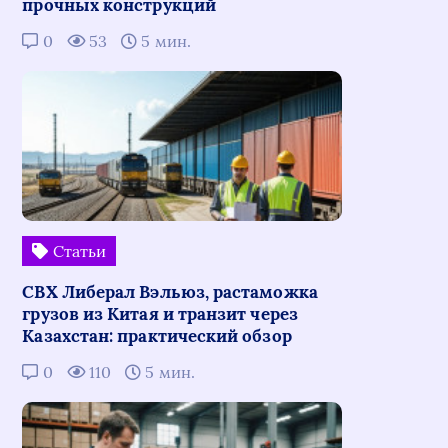
прочных конструкций
0
53
5 мин.
Статьи
СВХ Либерал Вэльюз, растаможка
грузов из Китая и транзит через
Казахстан: практический обзор
0
110
5 мин.