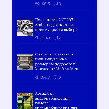
19015
0
Подшипник UCF207
Asahi: надежность и
преимущества выбора
17343
2
Спальни на заказ по
индивидуальным
размерам недорого в
Москве от МебельМск
16418
0
Комплект
видеонаблюдения:
камеры
видеонаблюдения для