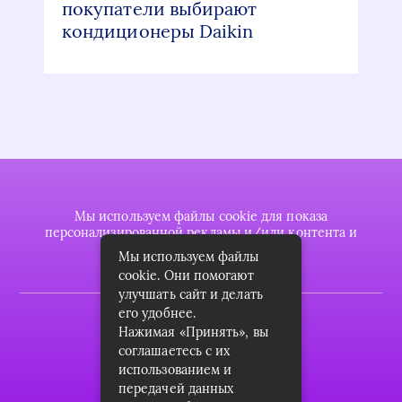
покупатели выбирают
кондиционеры Daikin
Мы используем файлы cookie для показа
персонализированной рекламы и/или контента и
анализа нашего трафика.
Мы используем файлы
cookie. Они помогают
улучшать сайт и делать
его удобнее.
2022 © plasttrubkomplekt.ru
Нажимая «Принять», вы
Карта сайта
соглашаетесь с их
использованием и
Контакты
передачей данных