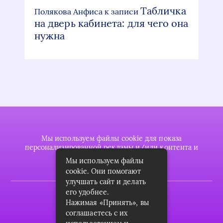
Табличка
Полякова Анфиса
к записи
на дверь кабинета: для чего она
нужна
Мы используем файлы cookie для показа
персонализированной рекламы и/или контента и
анализа нашего трафика.
Мы используем файлы
cookie. Они помогают
улучшать сайт и делать
его удобнее.
2022 © plasttrubkomplekt.ru
Нажимая «Принять», вы
Карта сайта
соглашаетесь с их