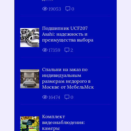
19053
0
Подшипник UCF207
Asahi: надежность и
преимущества выбора
17359
2
Спальни на заказ по
индивидуальным
размерам недорого в
Москве от МебельМск
16474
0
Комплект
видеонаблюдения:
камеры