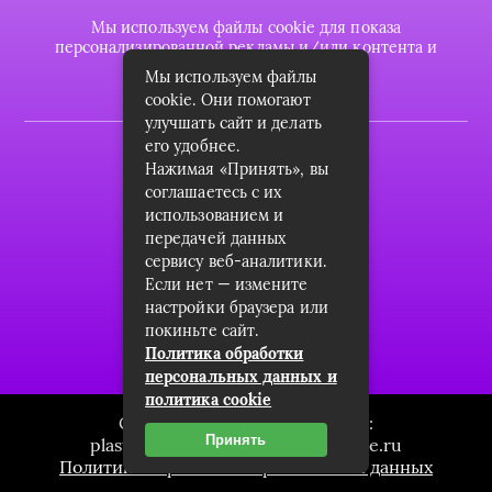
Мы используем файлы cookie для показа
персонализированной рекламы и/или контента и
анализа нашего трафика.
Мы используем файлы
cookie. Они помогают
улучшать сайт и делать
его удобнее.
2022 © plasttrubkomplekt.ru
Нажимая «Принять», вы
Карта сайта
соглашаетесь с их
использованием и
Контакты
передачей данных
сервису веб-аналитики.
О проекте
Если нет — измените
Пользовательское соглашение
настройки браузера или
покиньте сайт.
Архив
Политика обработки
персональных данных и
политика cookie
Связаться с редакцией сайта:
Принять
plasttrubkomplekt.ru@mailwebsite.ru
Политика обработки персональных данных