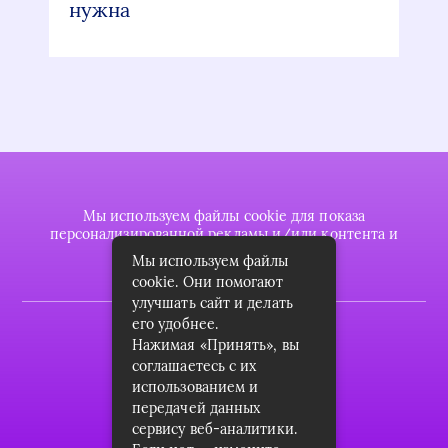
нужна
Мы используем файлы cookie для показа
персонализированной рекламы и/или контента и
анализа нашего трафика.
Мы используем файлы
cookie. Они помогают
улучшать сайт и делать
его удобнее.
2022 © plasttrubkomplekt.ru
Нажимая «Принять», вы
Карта сайта
соглашаетесь с их
использованием и
Контакты
передачей данных
сервису веб-аналитики.
О проекте