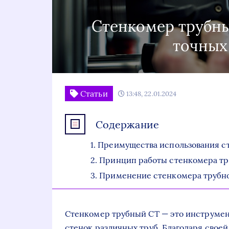
Стенкомер трубны
точных
Статьи
13:48, 22.01.2024
Содержание
Преимущества использования с
Принцип работы стенкомера тр
Применение стенкомера трубн
Стенкомер трубный СТ — это инструме
стенок различных труб. Благодаря свое