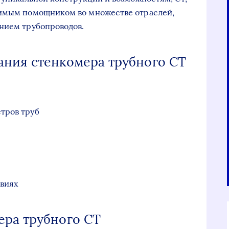
нимым помощником во множестве отраслей,
нием трубопроводов.
ания стенкомера трубного СТ
тров труб
овиях
ера трубного СТ