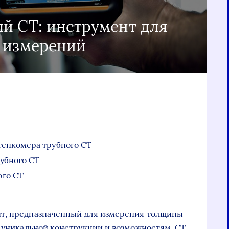
й СТ: инструмент для
 измерений
тенкомера трубного СТ
убного СТ
ого СТ
нт, предназначенный для измерения толщины
й уникальной конструкции и возможностям, СТ,