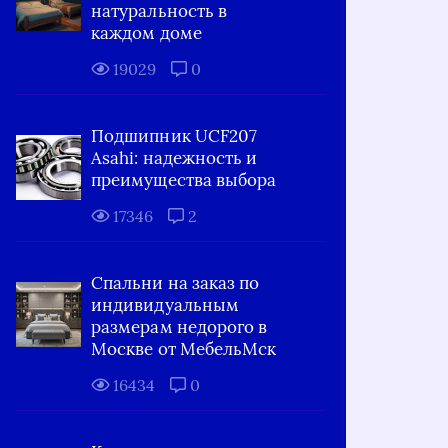
натуральность в
каждом доме
19029
0
Подшипник UCF207
Asahi: надежность и
преимущества выбора
17346
2
Спальни на заказ по
индивидуальным
размерам недорого в
Москве от МебельМск
16434
0