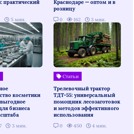
н: практический
Краснодаре — оптом и в
розницу
1
5 мин.
0
162
3 мин.
и
Статьи
ное
Трелевочный трактор
ство косметики
ТДТ-55: универсальный
: выгодное
помощник лесозаготовок
для бизнеса
и методов эффективного
сштаба
использования
7
3 мин.
0
450
4 мин.