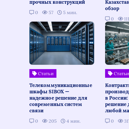
прочных конструкций
Казахста
обзор
0
57
5 мин.
0
11
Статьи
Стать
Телекоммуникационные
Контракт
шкафы SIBOX —
производ
надежное решение для
в России
современных систем
решение 
связи
любой ма
0
205
4 мин.
0
31