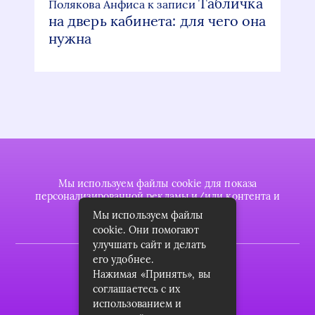
Табличка
Полякова Анфиса
к записи
на дверь кабинета: для чего она
нужна
Мы используем файлы cookie для показа
персонализированной рекламы и/или контента и
анализа нашего трафика.
Мы используем файлы
cookie. Они помогают
улучшать сайт и делать
его удобнее.
2022 © plasttrubkomplekt.ru
Нажимая «Принять», вы
Карта сайта
соглашаетесь с их
использованием и
Контакты