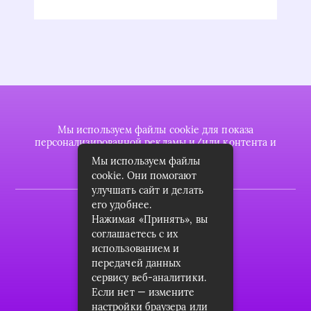
Мы используем файлы cookie для показа
персонализированной рекламы и/или контента и
анализа нашего трафика.
Мы используем файлы
cookie. Они помогают
улучшать сайт и делать
его удобнее.
2022 © plasttrubkomplekt.ru
Нажимая «Принять», вы
Карта сайта
соглашаетесь с их
использованием и
Контакты
передачей данных
сервису веб-аналитики.
О проекте
Если нет — измените
Пользовательское соглашение
настройки браузера или