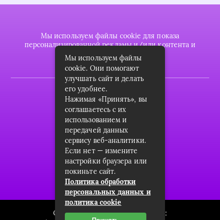
Мы используем файлы cookie для показа
персонализированной рекламы и/или контента и
анализа нашего трафика.
Мы используем файлы
cookie. Они помогают
улучшать сайт и делать
его удобнее.
2022 © plasttrubkomplekt.ru
Нажимая «Принять», вы
Карта сайта
соглашаетесь с их
использованием и
Контакты
передачей данных
сервису веб-аналитики.
О проекте
Если нет — измените
Пользовательское соглашение
настройки браузера или
покиньте сайт.
Архив
Политика обработки
персональных данных и
политика cookie
Связаться с редакцией сайта: