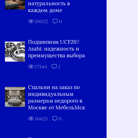
натуральность в
каждом доме
19022
0
Подшипник UCF207
Asahi: надежность и
преимущества выбора
17344
2
Спальни на заказ по
индивидуальным
размерам недорого в
Москве от МебельМск
16425
0