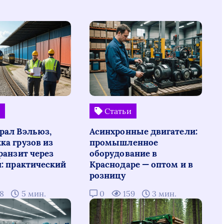
и
Статьи
рал Вэльюз,
Асинхронные двигатели:
ка грузов из
промышленное
ранзит через
оборудование в
н: практический
Краснодаре — оптом и в
розницу
08
5 мин.
0
159
3 мин.