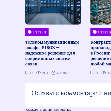
Статьи
Стать
Телекоммуникационные
Контракт
шкафы SIBOX —
производ
надежное решение для
в России
современных систем
решение 
связи
любой ма
0
201
4 мин.
0
3
Оставьте комментарий н
Комментарии закрыты.