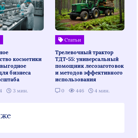
и
Статьи
ное
Трелевочный трактор
ство косметики
ТДТ-55: универсальный
: выгодное
помощник лесозаготовок
для бизнеса
и методов эффективного
сштаба
использования
14
3 мин.
0
446
4 мин.
иже