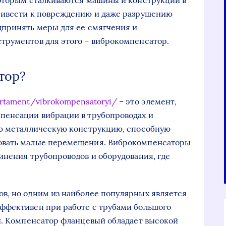
которым сталкиваются машины и конструкции в
ривести к повреждению и даже разрушению
дпринять меры для ее смягчения и
трументов для этого – виброкомпенсатор.
тор?
ortament/vibrokompensatoryi/
– это элемент,
пенсации вибрации в трубопроводах и
ую металлическую конструкцию, способную
овать малые перемещения. Виброкомпенсаторы
инения трубопроводов и оборудования, где
в, но одним из наиболее популярных является
ффективен при работе с трубами большого
й. Компенсатор фланцевый обладает высокой