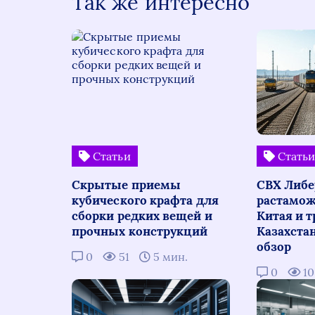
Так же интересно
Статьи
Стать
Скрытые приемы
СВХ Либе
кубического крафта для
растамож
сборки редких вещей и
Китая и т
прочных конструкций
Казахста
обзор
0
51
5 мин.
0
1