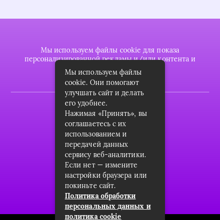
Мы используем файлы cookie для показа
персонализированной рекламы и/или контента и
анализа нашего трафика.
Мы используем файлы
cookie. Они помогают
улучшать сайт и делать
его удобнее.
2022 © plasttrubkomplekt.ru
Нажимая «Принять», вы
Карта сайта
соглашаетесь с их
использованием и
Контакты
передачей данных
сервису веб-аналитики.
О проекте
Если нет — измените
Пользовательское соглашение
настройки браузера или
покиньте сайт.
Архив
Политика обработки
персональных данных и
политика cookie