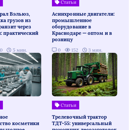
и
Статьи
рал Вэльюз,
Асинхронные двигатели:
ка грузов из
промышленное
ранзит через
оборудование в
н: практический
Краснодаре — оптом и в
розницу
00
5 мин.
0
152
3 мин.
и
Статьи
ное
Трелевочный трактор
ство косметики
ТДТ-55: универсальный
: выгодное
помощник лесозаготовок