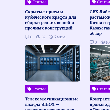
Статьи
Стать
Скрытые приемы
СВХ Либе
кубического крафта для
растамож
сборки редких вещей и
Китая и т
прочных конструкций
Казахста
обзор
0
37
5 мин.
0
1
Статьи
Стать
Телекоммуникационные
Контракт
шкафы SIBOX —
производ
надежное решение для
в России