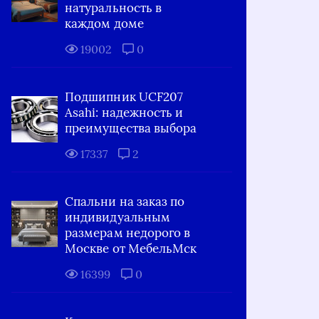
натуральность в
каждом доме
19002
0
Подшипник UCF207
Asahi: надежность и
преимущества выбора
17337
2
Спальни на заказ по
индивидуальным
размерам недорого в
Москве от МебельМск
16399
0