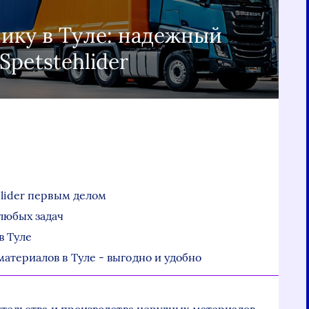
нику в Туле: надежный
Spetstehlider
hlider первым делом
любых задач
в Туле
атериалов в Туле - выгодно и удобно