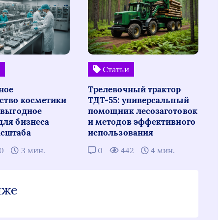
и
Статьи
ное
Трелевочный трактор
ство косметики
ТДТ-55: универсальный
: выгодное
помощник лесозаготовок
для бизнеса
и методов эффективного
сштаба
использования
10
3 мин.
0
442
4 мин.
иже