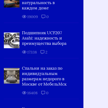
натуральность в
каждом доме
19009
0
Подшипник UCF207
Asahi: надежность и
преимущества выбора
17338
2
Спальни на заказ по
индивидуальным
размерам недорого в
Москве от МебельМск
16408
0