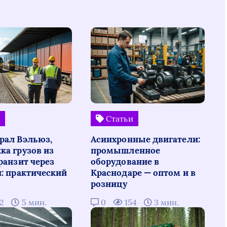
и
Статьи
рал Вэльюз,
Асинхронные двигатели:
ка грузов из
промышленное
ранзит через
оборудование в
н: практический
Краснодаре — оптом и в
розницу
02
5 мин.
0
154
3 мин.