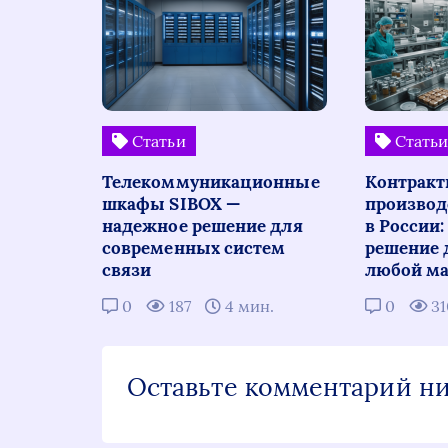
Статьи
Стать
Телекоммуникационные
Контракт
шкафы SIBOX —
производ
надежное решение для
в России
современных систем
решение 
связи
любой ма
0
187
4 мин.
0
3
Оставьте комментарий н