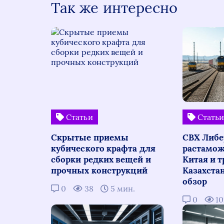
Так же интересно
Статьи
Стать
Скрытые приемы
СВХ Либе
кубического крафта для
растамож
сборки редких вещей и
Китая и т
прочных конструкций
Казахста
обзор
0
38
5 мин.
0
1