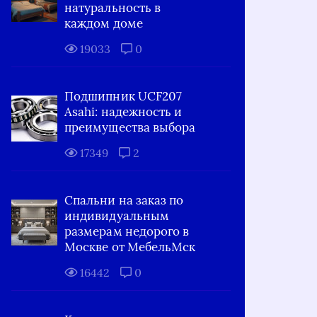
натуральность в
каждом доме
19033
0
Подшипник UCF207
Asahi: надежность и
преимущества выбора
17349
2
Спальни на заказ по
индивидуальным
размерам недорого в
Москве от МебельМск
16442
0