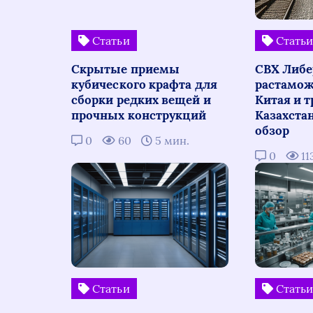
Статьи
Стать
Скрытые приемы
СВХ Либе
кубического крафта для
растамож
сборки редких вещей и
Китая и т
прочных конструкций
Казахста
обзор
0
60
5 мин.
0
11
Статьи
Стать