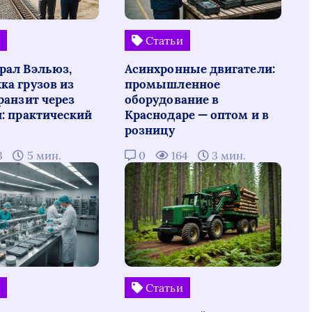
и
Статьи
рал Вэльюз,
Асинхронные двигатели:
ка грузов из
промышленное
ранзит через
оборудование в
н: практический
Краснодаре — оптом и в
розницу
3
5 мин.
0
164
3 мин.
и
Статьи