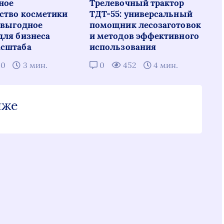
ное
Трелевочный трактор
ство косметики
ТДТ-55: универсальный
: выгодное
помощник лесозаготовок
для бизнеса
и методов эффективного
сштаба
использования
20
3 мин.
0
452
4 мин.
иже