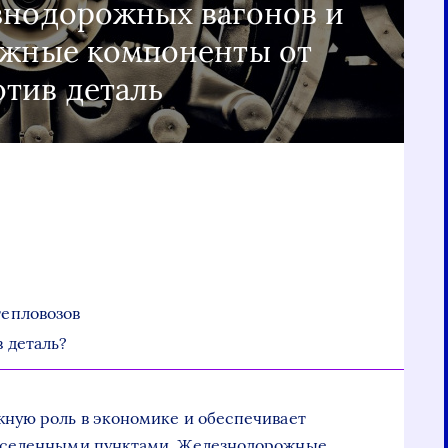
знодорожных вагонов и
ежные компоненты от
тив деталь
епловозов
 деталь?
ную роль в экономике и обеспечивает
аселенными пунктами. Железнодорожные