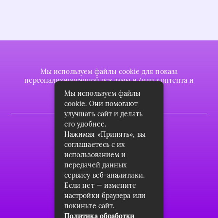
Мы используем файлы cookie для показа
персонализированной рекламы и/или контента и
анализа нашего трафика.
Мы используем файлы
cookie. Они помогают
улучшать сайт и делать
его удобнее.
2022 © plasttrubkomplekt.ru
Нажимая «Принять», вы
Карта сайта
соглашаетесь с их
использованием и
Контакты
передачей данных
сервису веб-аналитики.
О проекте
Если нет — измените
Пользовательское соглашение
настройки браузера или
покиньте сайт.
Архив
Политика обработки