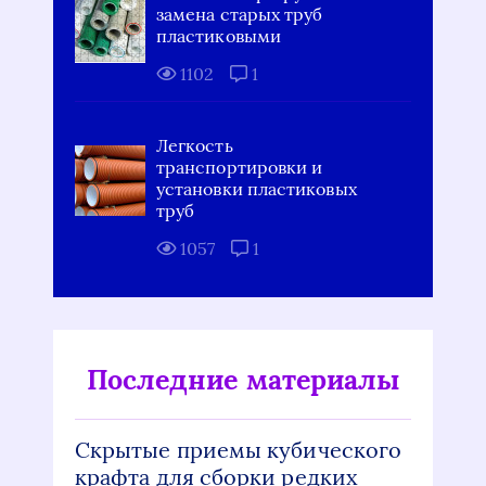
замена старых труб
пластиковыми
1102
1
Легкость
транспортировки и
установки пластиковых
труб
1057
1
Последние материалы
Скрытые приемы кубического
крафта для сборки редких