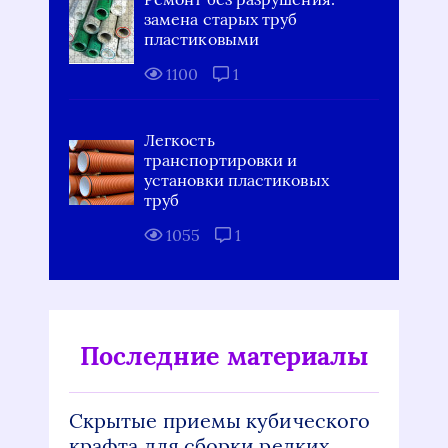
замена старых труб
пластиковыми
1100
1
Легкость
транспортировки и
установки пластиковых
труб
1055
1
Последние материалы
Скрытые приемы кубического
крафта для сборки редких