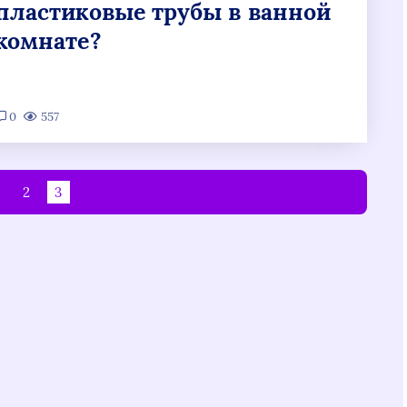
пластиковые трубы в ванной
комнате?
0
557
2
3