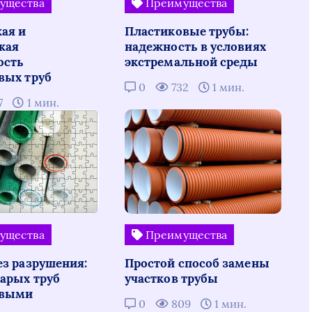
ущества
Преимущества
ая и
Пластиковые трубы:
кая
надежность в условиях
ость
экстремальной среды
вых труб
0
732
1 мин.
7
1 мин.
ущества
Преимущества
ез разрушения:
Простой способ замены
тарых труб
участков трубы
овыми
0
809
1 мин.