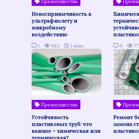
Преимущества
Преим
Невосприимчивость к
Химическ
ультрафиолету и
термичес
микробному
устойчив
воздействию
пластико
1
943
1 мин.
0
77
Преимущества
Преим
Устойчивость
Ремонт б
пластиковых труб: что
замена с
важнее – химическая или
пластик
термическая?