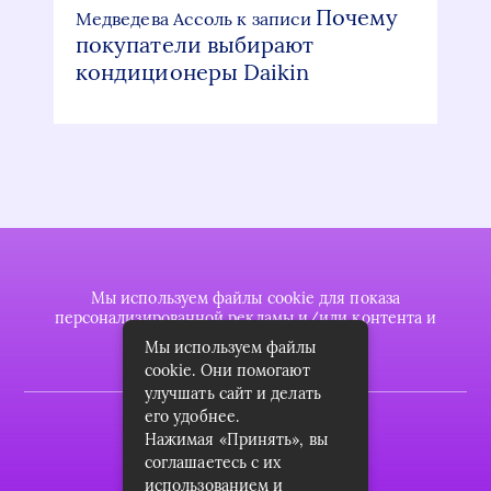
Почему
Медведева Ассоль
к записи
покупатели выбирают
кондиционеры Daikin
Мы используем файлы cookie для показа
персонализированной рекламы и/или контента и
анализа нашего трафика.
Мы используем файлы
cookie. Они помогают
улучшать сайт и делать
его удобнее.
2022 © plasttrubkomplekt.ru
Нажимая «Принять», вы
Карта сайта
соглашаетесь с их
использованием и