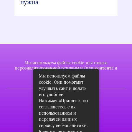
нужна
Мы используем файлы cookie для показа
персонализированной рекламы и/или контента и
анализа нашего трафика.
Мы используем файлы
cookie. Они помогают
улучшать сайт и делать
его удобнее.
2022 © plasttrubkomplekt.ru
Нажимая «Принять», вы
Карта сайта
соглашаетесь с их
использованием и
Контакты
передачей данных
сервису веб-аналитики.
О проекте
Если нет — измените