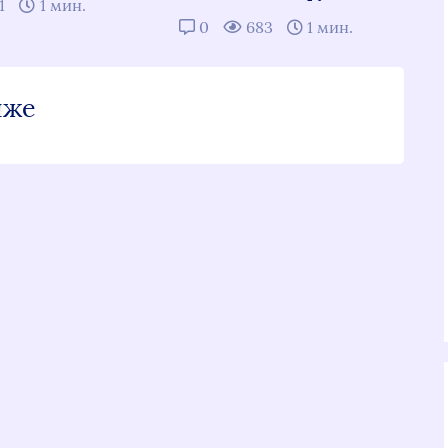
1
1 мин.
0
683
1 мин.
иже