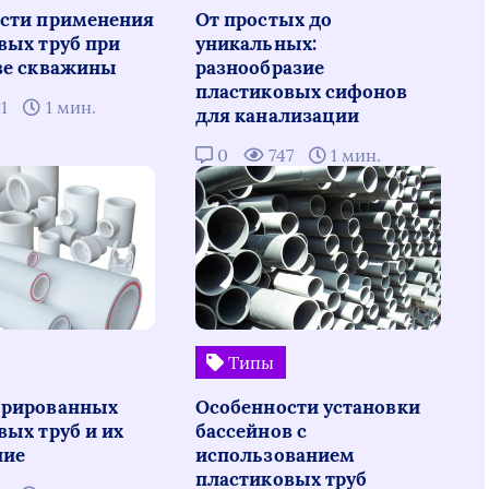
сти применения
От простых до
вых труб при
уникальных:
ве скважины
разнообразие
пластиковых сифонов
81
1 мин.
для канализации
0
747
1 мин.
Типы
фрированных
Особенности установки
вых труб и их
бассейнов с
ние
использованием
пластиковых труб