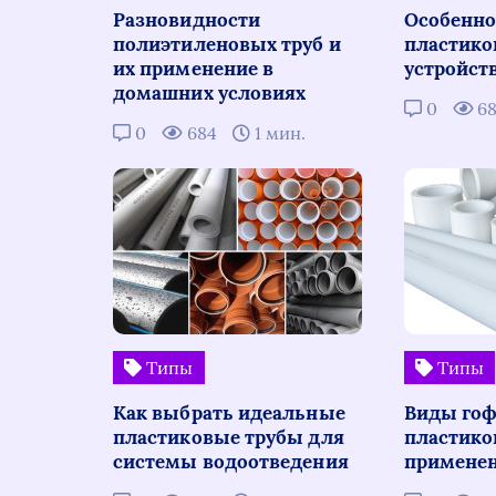
Разновидности
Особенно
полиэтиленовых труб и
пластико
их применение в
устройст
домашних условиях
0
6
0
684
1 мин.
Типы
Типы
Как выбрать идеальные
Виды го
пластиковые трубы для
пластико
системы водоотведения
примене