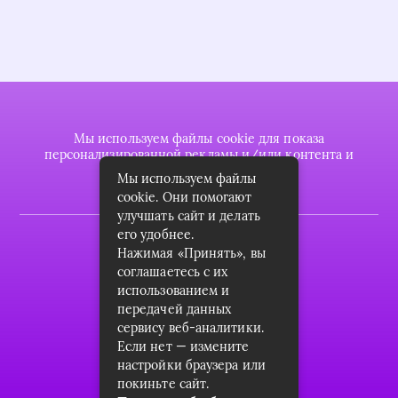
Мы используем файлы cookie для показа
персонализированной рекламы и/или контента и
анализа нашего трафика.
Мы используем файлы
cookie. Они помогают
улучшать сайт и делать
его удобнее.
2022 © plasttrubkomplekt.ru
Нажимая «Принять», вы
Карта сайта
соглашаетесь с их
использованием и
Контакты
передачей данных
сервису веб-аналитики.
О проекте
Если нет — измените
Пользовательское соглашение
настройки браузера или
покиньте сайт.
Архив