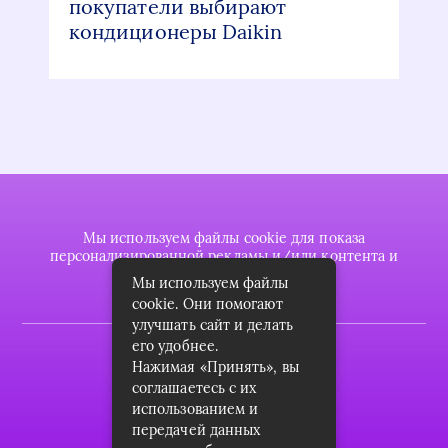
покупатели выбирают
кондиционеры Daikin
Мы используем файлы cookie для показа
персонализированной рекламы и/или контента и
анализа нашего трафика.
Мы используем файлы
cookie. Они помогают
улучшать сайт и делать
его удобнее.
2022 © plasttrubkomplekt.ru
Нажимая «Принять», вы
Карта сайта
соглашаетесь с их
использованием и
Контакты
передачей данных