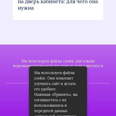
на дверь кабинета: для чего она
нужна
Мы используем файлы cookie для показа
персонализированной рекламы и/или контента и
анализа нашего трафика.
Мы используем файлы
cookie. Они помогают
улучшать сайт и делать
его удобнее.
2022 © plasttrubkomplekt.ru
Нажимая «Принять», вы
Карта сайта
соглашаетесь с их
использованием и
Контакты
передачей данных