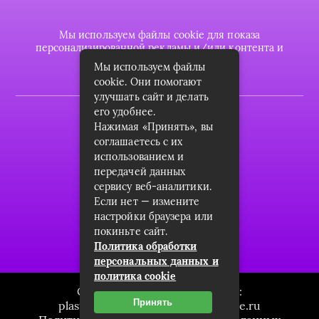
Мы используем файлы cookie для показа
персонализированной рекламы и/или контента и
анализа нашего трафика.
Мы используем файлы
cookie. Они помогают
улучшать сайт и делать
его удобнее.
2022 © plasttrubkomplekt.ru
Нажимая «Принять», вы
Карта сайта
соглашаетесь с их
использованием и
Контакты
передачей данных
сервису веб-аналитики.
О проекте
Если нет — измените
Пользовательское соглашение
настройки браузера или
покиньте сайт.
Архив
Политика обработки
персональных данных и
политика cookie
Связаться с редакцией сайта:
Принять
plasttrubkomplekt.ru@mailwebsite.ru