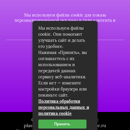
Мы используем файлы cookie для показа
персонализированной рекламы и/или контента и
анализа нашего трафика.
Мы используем файлы
cookie. Они помогают
улучшать сайт и делать
его удобнее.
2022 © plasttrubkomplekt.ru
Нажимая «Принять», вы
Карта сайта
соглашаетесь с их
использованием и
Контакты
передачей данных
сервису веб-аналитики.
О проекте
Если нет — измените
Пользовательское соглашение
настройки браузера или
покиньте сайт.
Архив
Политика обработки
персональных данных и
политика cookie
Связаться с редакцией сайта:
Принять
plasttrubkomplekt.ru@mailwebsite.ru