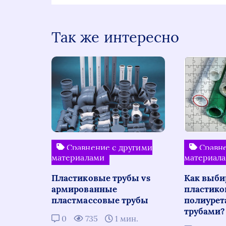
Так же интересно
Сравнение с другими
Сравне
материалами
материал
Пластиковые трубы vs
Как выби
армированные
пластико
пластмассовые трубы
полиуре
трубами?
0
735
1 мин.