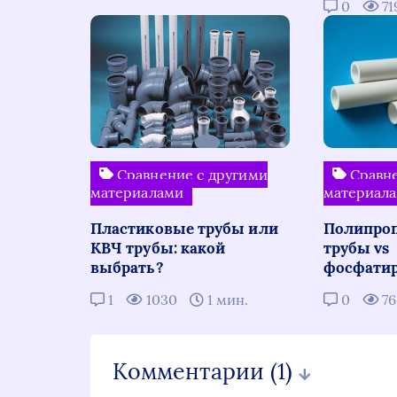
0
71
Сравнение с другими
Сравне
материалами
материал
Пластиковые трубы или
Полипро
КВЧ трубы: какой
трубы vs
выбрать?
фосфати
1
1030
1 мин.
0
7
Комментарии
(1)