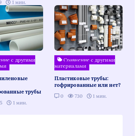
9
1 мин.
ние с другими
Сравнение с другими
ами
материалами
пиленовые
Пластиковые трубы:
гофрированные или нет?
рованные трубы
0
730
1 мин.
65
1 мин.