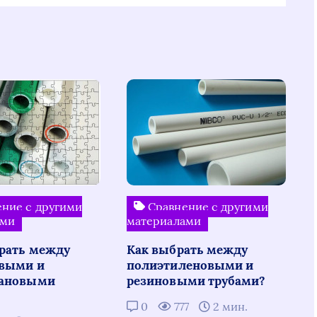
ние с другими
Сравнение с другими
ами
материалами
рать между
Как выбрать между
выми и
полиэтиленовыми и
тановыми
резиновыми трубами?
0
777
2 мин.