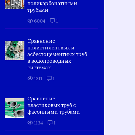
поликарбонатными
трубами
6004
1
Сравнение
полиэтиленовых и
асбестоцементных труб
в водопроводных
системах
1211
1
Сравнение
пластиковых труб с
фасонными трубами
1134
1