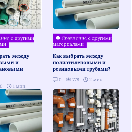
ние с другими
Сравнение с другими
ами
материалами
рать между
Как выбрать между
выми и
полиэтиленовыми и
тановыми
резиновыми трубами?
0
778
2 мин.
20
1 мин.