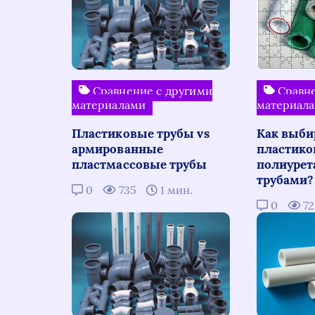
Сравнение с другими
Сравне
материалами
материал
Пластиковые трубы vs
Как выби
армированные
пластико
пластмассовые трубы
полиуре
трубами?
0
735
1 мин.
0
7