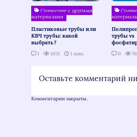
Сравнение с другими
Сравне
материалами
материал
Пластиковые трубы или
Полипро
КВЧ трубы: какой
трубы vs
выбрать?
фосфати
1
1031
1 мин.
0
7
Оставьте комментарий н
Комментарии закрыты.