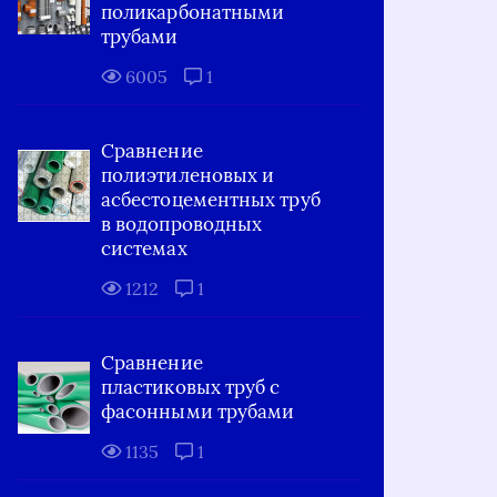
поликарбонатными
трубами
6005
1
Сравнение
полиэтиленовых и
асбестоцементных труб
в водопроводных
системах
1212
1
Сравнение
пластиковых труб с
фасонными трубами
1135
1