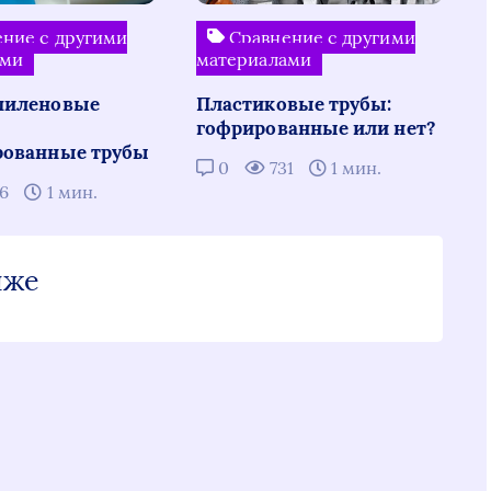
ние с другими
Сравнение с другими
ами
материалами
пиленовые
Пластиковые трубы:
гофрированные или нет?
рованные трубы
0
731
1 мин.
66
1 мин.
иже