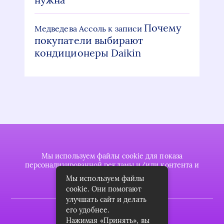
Почему
Медведева Ассоль
к записи
покупатели выбирают
кондиционеры Daikin
Мы используем файлы cookie для показа
персонализированной рекламы и/или контента и
анализа нашего трафика.
Мы используем файлы
cookie. Они помогают
улучшать сайт и делать
его удобнее.
2022 © plasttrubkomplekt.ru
Нажимая «Принять», вы