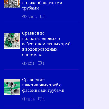
поликарбонатными
трубами
6003
1
Сравнение
полиэтиленовых и
асбестоцементных труб
в водопроводных
системах
1211
1
Сравнение
пластиковых труб с
фасонными трубами
1134
1