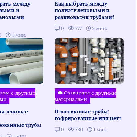
рать между
Как выбрать между
выми и
полиэтиленовыми и
тановыми
резиновыми трубами?
0
777
2 мин.
9
1 мин.
ние с другими
Сравнение с другими
ами
материалами
пиленовые
Пластиковые трубы:
гофрированные или нет?
рованные трубы
0
730
1 мин.
65
1 мин.