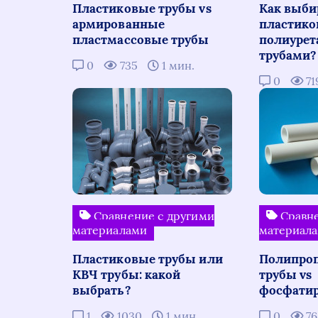
Пластиковые трубы vs
Как выби
армированные
пластико
пластмассовые трубы
полиуре
трубами?
0
735
1 мин.
0
71
Сравнение с другими
Сравне
материалами
материал
Пластиковые трубы или
Полипро
КВЧ трубы: какой
трубы vs
выбрать?
фосфати
1
1030
1 мин.
0
7