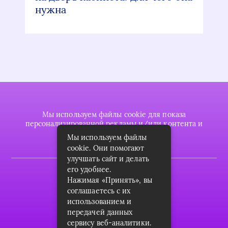
нужна
Мы используем файлы cookie для показа
персонализированной рекламы и/или контента и
анализа нашего трафика.
Мы используем файлы
cookie. Они помогают
улучшать сайт и делать
его удобнее.
2022 © plasttrubkomplekt.ru
Нажимая «Принять», вы
Карта сайта
соглашаетесь с их
использованием и
Контакты
передачей данных
сервису веб-аналитики.
О проекте