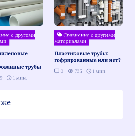
ние с другими
Сравнение с другими
ами
материалами
пиленовые
Пластиковые трубы:
гофрированные или нет?
рованные трубы
0
725
1 мин.
59
1 мин.
иже