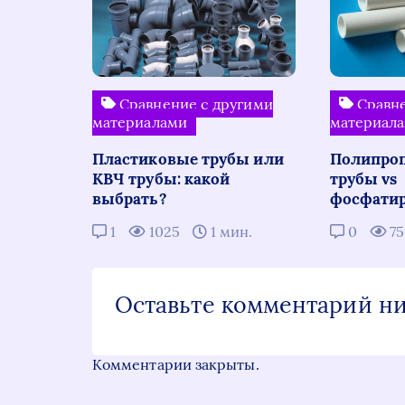
Сравнение с другими
Сравне
материалами
материал
Пластиковые трубы или
Полипро
КВЧ трубы: какой
трубы vs
выбрать?
фосфати
1
1025
1 мин.
0
7
Оставьте комментарий н
Комментарии закрыты.