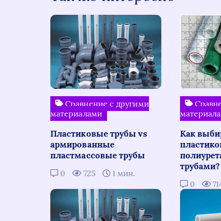
Сравнение с другими
Сравне
материалами
материал
Пластиковые трубы vs
Как выби
армированные
пластико
пластмассовые трубы
полиуре
трубами?
0
725
1 мин.
0
71