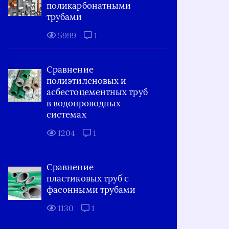
поликарбонатными
трубами
5999
1
Сравнение
полиэтиленовых и
асбестоцементных труб
в водопроводных
системах
1204
1
Сравнение
пластиковых труб с
фасонными трубами
1130
1