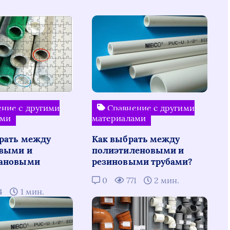
ние с другими
Сравнение с другими
ами
материалами
рать между
Как выбрать между
выми и
полиэтиленовыми и
тановыми
резиновыми трубами?
0
771
2 мин.
4
1 мин.